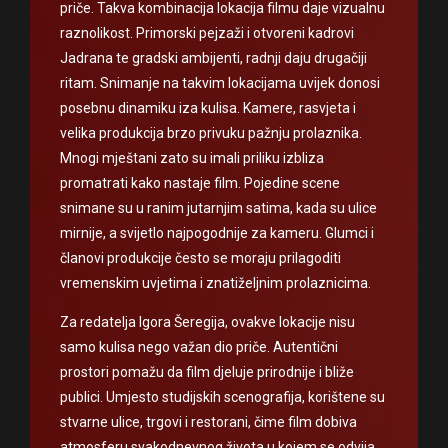
priče. Takva kombinacija lokacija filmu daje vizualnu
raznolikost. Primorski pejzaži i otvoreni kadrovi
Jadrana te gradski ambijenti, radnji daju drugačiji
ritam. Snimanje na takvim lokacijama uvijek donosi
posebnu dinamiku iza kulisa. Kamere, rasvjeta i
velika produkcija brzo privuku pažnju prolaznika.
Mnogi mještani zato su imali priliku izbliza
promatrati kako nastaje film. Pojedine scene
snimane su u ranim jutarnjim satima, kada su ulice
mirnije, a svijetlo najpogodnije za kameru. Glumci i
članovi produkcije često se moraju prilagoditi
vremenskim uvjetima i znatiželjnim prolaznicima.
Za redatelja Igora Šeregija, ovakve lokacije nisu
samo kulisa nego važan dio priče. Autentični
prostori pomažu da film djeluje prirodnije i bliže
publici. Umjesto studijskih scenografija, korištene su
stvarne ulice, trgovi i restorani, čime film dobiva
atmosferu svakodnevnog života u kojem se odvija