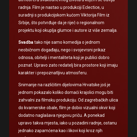
radnja. Film je nastao u produkciji Eclectice, u
suradnji s produkcijskom kućom Viktorija Film iz
Srbije, što potvrđuje da je riječ o regionalnom
projektu koji okuplja glumce i autore iz više zemalja.
Svadba
tako nije samo komedija o jednom
neobičnom događaju, nego i svojevrsni prikaz
odnosa, obitelji i mentaliteta koji je publici dobro
poznat. Upravo zato redatelj bira prostore koji imaju
karakter i prepoznatljivu atmosferu.
Snimanje na različitim dijelovima Hrvatske još je
jednom pokazalo koliko domaći krajolici mogu biti
zahvalni za filmsku produkciju. Od zagrebačkih ulica
do kvarnerske obale, film je dobio vizualni okvir koji
dodatno naglašava njegovu priču. A ponekad
upravo takva mjesta, iako u pozadini radnje, ostanu
jednako zapamćena kao i likovi koji kroz njih