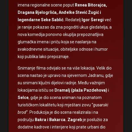
imena regionalne scene poput
Renea Bitorajca,
Dragana Bjelogrlića, Anđelke Stević Žugić i
legendarne Seke Sablić.
Redatelj
Igor Šeregi
već
je ranije pokazao da zna pogoditi ukus gledatelja, a
nova komedija ponovno okuplja prepoznatljiva
glumačka imena i priču koja se naslanja na
svakodnevne situacije, obiteljske odnose i humor
koji publika lako prepoznaje.
Snimanje filma odvijalo se na više lokacija. Velik dio
scena nastao je upravo na sjevernom Jadranu, gdje
su snimani ključni dijelovi radnje. Među važnijim
lokacijama ističu se
Dramalj (plaža Pazdehova)
i
Selce
, gdje je dio scena sniman na poznatom
turističkom lokalitetu koji mještani zovu “
gusarski
brod
“. Produkcija je dio scena realizirala i na
području
Bakra i Bakarca.
Zagreb
je poslužio za
dodatne kadrove i interijere koji prate urbani dio